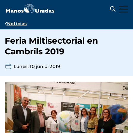
Pasar
al
contenido
principal
Ruta
Noticias
de
Feria Miltisectorial en
navegación
Cambrils 2019
Lunes, 10 junio, 2019