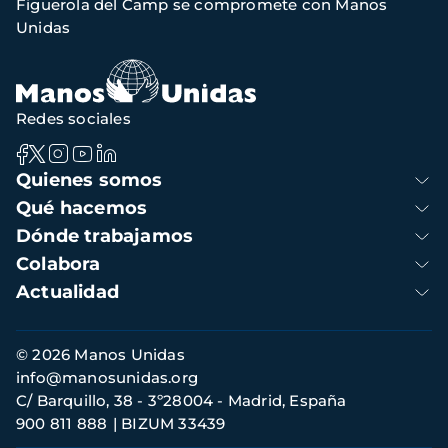
Figuerola del Camp se compromete con Manos
navegación
Unidas
Redes sociales
Navegación
Quienes somos
principal
Qué hacemos
Dónde trabajamos
Colabora
Actualidad
Información
© 2026 Manos Unidas
de
info@manosunidas.org
contacto
C/ Barquillo, 38 - 3º28004 - Madrid, España
900 811 888
BIZUM 33439