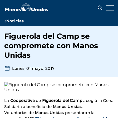
Pasar
al
contenido
principal
Ruta
Noticias
de
Figuerola del Camp se
navegación
compromete con Manos
Unidas
Lunes, 01 mayo, 2017
La
Cooperativa
de
Figuerola del Camp
acogió la Cena
Solidaria a beneficio de
Manos Unidas
.
Voluntarias de
Manos Unidas
presentaron la