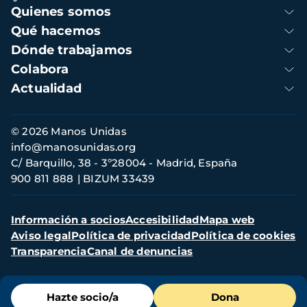
Navegación
Quienes somos
principal
Qué hacemos
Dónde trabajamos
Colabora
Actualidad
Información
© 2026 Manos Unidas
de
info@manosunidas.org
contacto
C/ Barquillo, 38 - 3º28004 - Madrid, España
900 811 888
BIZUM 33439
Menú
Información a socios
Accesibilidad
Mapa web
secundario
Aviso legal
Política de privacidad
Política de cookies
Transparencia
Canal de denuncias
Menú
Hazte socio/a
Dona
de