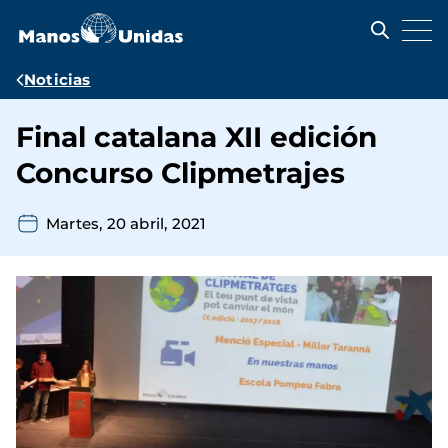
Pasar
al
contenido
principal
Ruta
Noticias
de
Final catalana XII edición
navegación
Concurso Clipmetrajes
Martes, 20 abril, 2021