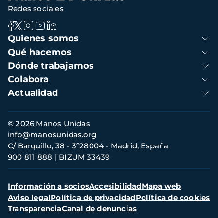
Redes sociales
Navegación
Quienes somos
principal
Qué hacemos
Dónde trabajamos
Colabora
Actualidad
Información
© 2026 Manos Unidas
de
info@manosunidas.org
contacto
C/ Barquillo, 38 - 3º28004 - Madrid, España
900 811 888
BIZUM 33439
Menú
Información a socios
Accesibilidad
Mapa web
secundario
Aviso legal
Política de privacidad
Política de cookies
Transparencia
Canal de denuncias