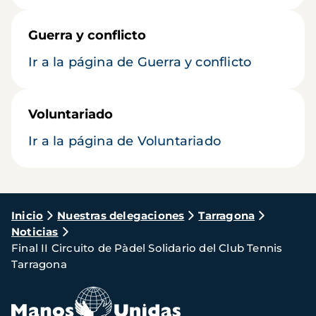
Guerra y conflicto
Ir a la página de Guerra y conflicto
Voluntariado
Ir a la página de Voluntariado
Ruta
Inicio
Nuestras delegaciones
Tarragona
Noticias
de
Final II Circuito de Pàdel Solidario del Club Tennis
navegación
Tarragona