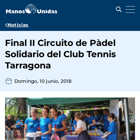
Pasar
al
contenido
principal
Ruta
Noticias
de
Final II Circuito de Pàdel
navegación
Solidario del Club Tennis
Tarragona
Domingo, 10 junio, 2018