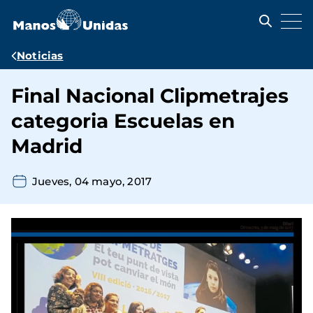
Pasar
al
contenido
principal
Ruta
Noticias
de
Final Nacional Clipmetrajes
navegación
categoria Escuelas en
Madrid
Jueves, 04 mayo, 2017