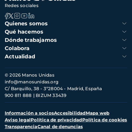
Redes sociales
Navegación
Quienes somos
principal
Qué hacemos
Dónde trabajamos
Colabora
Actualidad
Información
© 2026 Manos Unidas
de
info@manosunidas.org
contacto
C/ Barquillo, 38 - 3º28004 - Madrid, España
900 811 888
BIZUM 33439
Menú
Información a socios
Accesibilidad
Mapa web
secundario
Aviso legal
Política de privacidad
Política de cookies
Transparencia
Canal de denuncias