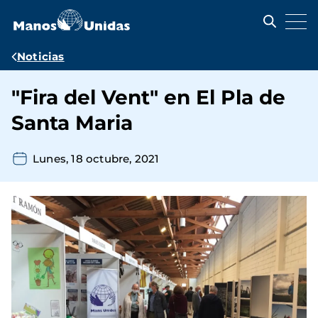
Pasar
al
contenido
principal
Ruta
Noticias
de
"Fira del Vent" en El Pla de
navegación
Santa Maria
Lunes, 18 octubre, 2021