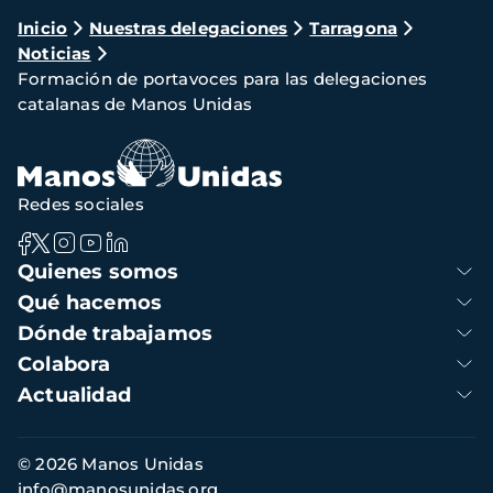
Ruta
Inicio
Nuestras delegaciones
Tarragona
Noticias
de
Formación de portavoces para las delegaciones
navegación
catalanas de Manos Unidas
Redes sociales
Navegación
Quienes somos
principal
Qué hacemos
Dónde trabajamos
Colabora
Actualidad
Información
© 2026 Manos Unidas
de
info@manosunidas.org