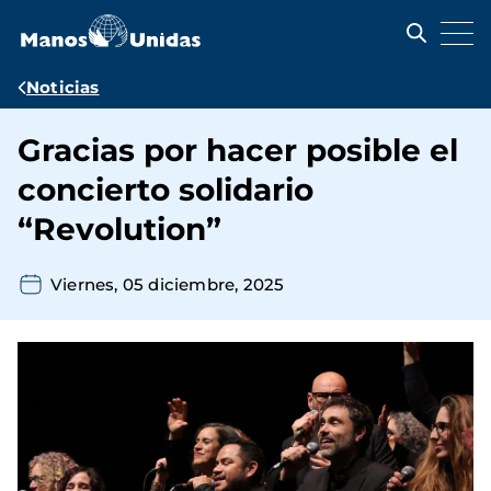
Pasar
al
contenido
principal
Ruta
Noticias
de
Gracias por hacer posible el
navegación
concierto solidario
“Revolution”
Viernes, 05 diciembre, 2025