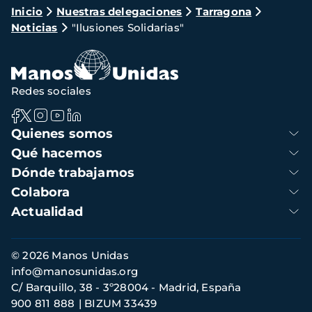
Ruta
Inicio
Nuestras delegaciones
Tarragona
Noticias
"Ilusiones Solidarias"
de
navegación
Redes sociales
Navegación
Quienes somos
principal
Qué hacemos
Dónde trabajamos
Colabora
Actualidad
Información
© 2026 Manos Unidas
de
info@manosunidas.org
contacto
C/ Barquillo, 38 - 3º28004 - Madrid, España
900 811 888
BIZUM 33439