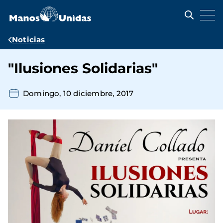
Pasar
al
contenido
principal
Ruta
Noticias
de
"Ilusiones Solidarias"
navegación
Domingo, 10 diciembre, 2017