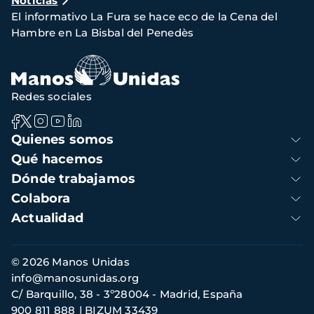
Noticias
de
El informativo La Fura se hace eco de la Cena del
navegación
Hambre en La Bisbal del Penedès
Redes sociales
Navegación
Quienes somos
principal
Qué hacemos
Dónde trabajamos
Colabora
Actualidad
Información
© 2026 Manos Unidas
de
info@manosunidas.org
contacto
C/ Barquillo, 38 - 3º28004 - Madrid, España
900 811 888
BIZUM 33439