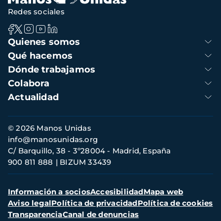
Redes sociales
Navegación
Quienes somos
principal
Qué hacemos
Dónde trabajamos
Colabora
Actualidad
Información
© 2026 Manos Unidas
de
info@manosunidas.org
contacto
C/ Barquillo, 38 - 3º28004 - Madrid, España
900 811 888
BIZUM 33439
Menú
Información a socios
Accesibilidad
Mapa web
secundario
Aviso legal
Política de privacidad
Política de cookies
Transparencia
Canal de denuncias