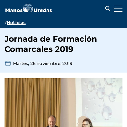
Pasar
al
contenido
principal
Ruta
Noticias
de
Jornada de Formación
navegación
Comarcales 2019
Martes, 26 noviembre, 2019