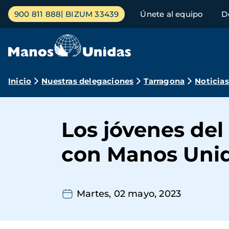
Pasar
Menú
900 811 888
BIZUM 33439
Únete al equipo
D
al
principal
contenido
principal
Ruta
Inicio
Nuestras delegaciones
Tarragona
Noticias
de
navegación
Los jóvenes del
con Manos Uni
Martes, 02 mayo, 2023