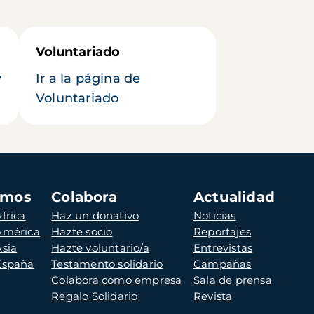
Voluntariado
y
Ir a la página de
Voluntariado
amos
Colabora
Actualidad
frica
Haz un donativo
Noticias
 América
Hazte socio
Reportajes
Asia
Hazte voluntario/a
Entrevistas
 España
Testamento solidario
Campañas
Colabora como empresa
Sala de prensa
Regalo Solidario
Revista