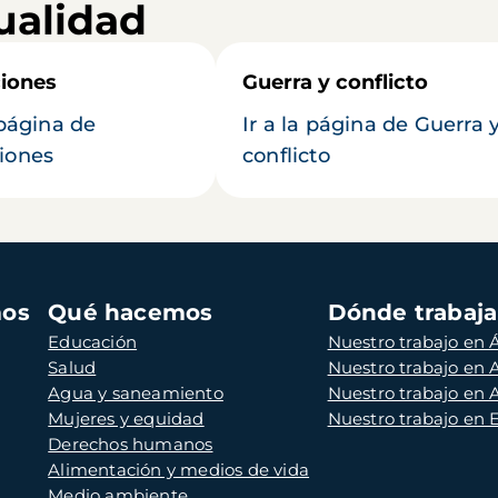
ualidad
iones
Guerra y conflicto
 página de
Ir a la página de Guerra 
iones
conflicto
mos
Qué hacemos
Dónde trabaj
Educación
Nuestro trabajo en Á
Salud
Nuestro trabajo en
Agua y saneamiento
Nuestro trabajo en 
Mujeres y equidad
Nuestro trabajo en
Derechos humanos
Alimentación y medios de vida
Medio ambiente