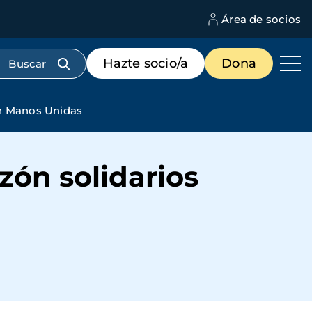
Área de socios
M
d
c
Menú
Hazte socio/a
Dona
d
de
us
destacados
cabecera
on Manos Unidas
zón solidarios