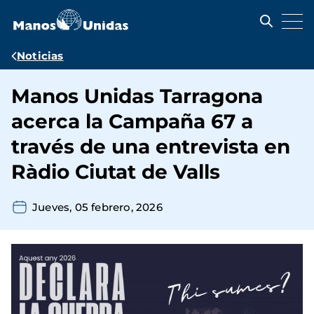
Pasar
al
contenido
principal
Ruta
Noticias
de
Manos Unidas Tarragona
navegación
acerca la Campaña 67 a
través de una entrevista en
Ràdio Ciutat de Valls
Jueves, 05 febrero, 2026