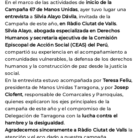
En el marco de las actividades de
inicio de la
Campaña 67 de Manos Unidas
, ayer tuvo lugar una
entrevista
a
Silvia Alayo Dávila
, invitada de la
Campaña de este año,
en Ràdio Ciutat de Valls
.
Silvia Alayo
,
abogada especializada en Derechos
Humanos y secretaria ejecutiva de la Comisión
Episcopal de Acción Social (CEAS) del Perú
,
compartió su experiencia en el acompañamiento a
comunidades vulnerables, la defensa de los derechos
humanos y la construcción de paz desde la justicia
social.
En la entrevista estuvo acompañada por
Teresa Feliu
,
presidenta de Manos Unidas Tarragona, y por
Josep
Clofent
, responsable de Comarcales y Parroquias,
quienes explicaron los ejes principales de la
campaña de este año y el compromiso de la
Delegación de Tarragona con la
lucha contra el
hambre y la desigualdad
.
Agradecemos sinceramente a Ràdio Ciutat de Valls
la
atención y el eco dado a nuestra campaña.