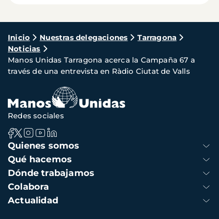
Ruta
Inicio
Nuestras delegaciones
Tarragona
Noticias
de
Manos Unidas Tarragona acerca la Campaña 67 a
navegación
través de una entrevista en Ràdio Ciutat de Valls
Redes sociales
Navegación
Quienes somos
principal
Qué hacemos
Dónde trabajamos
Colabora
Actualidad