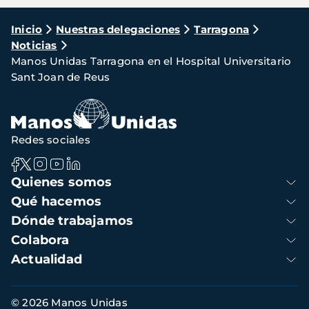
Ruta
Inicio
Nuestras delegaciones
Tarragona
Noticias
de
Manos Unidas Tarragona en el Hospital Universitario
navegación
Sant Joan de Reus
Redes sociales
Navegación
Quienes somos
principal
Qué hacemos
Dónde trabajamos
Colabora
Actualidad
Información
© 2026 Manos Unidas