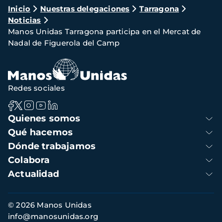
Ruta
Inicio
Nuestras delegaciones
Tarragona
Noticias
de
Manos Unidas Tarragona participa en el Mercat de
navegación
Nadal de Figuerola del Camp
Redes sociales
Navegación
Quienes somos
principal
Qué hacemos
Dónde trabajamos
Colabora
Actualidad
Información
© 2026 Manos Unidas
de
info@manosunidas.org