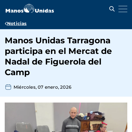
Pasar
al
contenido
principal
Ruta
Noticias
de
Manos Unidas Tarragona
navegación
participa en el Mercat de
Nadal de Figuerola del
Camp
Miércoles, 07 enero, 2026