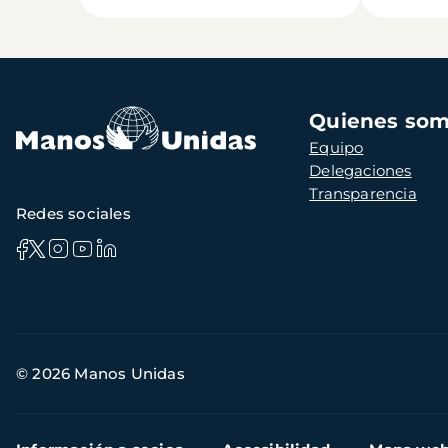
Navegación
Quienes so
principal
Equipo
Delegaciones
Transparencia
Redes sociales
Información
© 2026 Manos Unidas
de
contacto
Menú