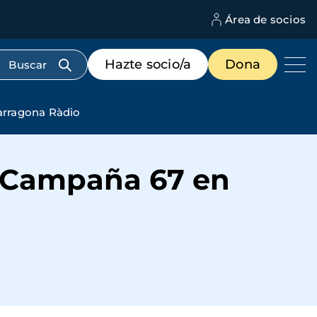
Área de socios
M
d
c
Menú
Hazte socio/a
Dona
d
de
us
destacados
cabecera
arragona Ràdio
a Campaña 67 en