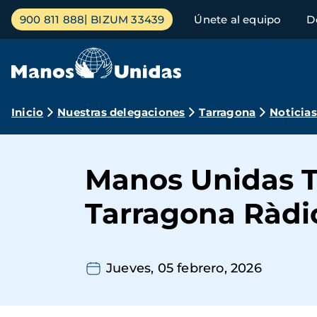
Pasar
Menú
900 811 888
BIZUM 33439
Únete al equipo
D
al
principal
contenido
principal
Ruta
Inicio
Nuestras delegaciones
Tarragona
Noticias
de
navegación
Manos Unidas T
Tarragona Ràdi
Jueves, 05 febrero, 2026