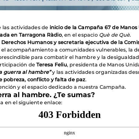
e las actividades de
inicio de la Campaña 67 de Manos
tada en Tarragona Ràdio
, en el espacio
Què de Què
.
Derechos Humanos y secretaria ejecutiva de la Comisi
n el acompañamiento a comunidades vulnerables, la d
escindible para combatir el hambre y la desigualdad
rticipación de
Teresa Feliu
, presidenta de Manos Unida
la guerra al hambre”
y las actividades organizadas des
 pobreza, conflicto y falta de paz
.
ención y el espacio dedicado a nuestra Campaña.
erra al hambre. ¿Te sumas?
a en el siguiente enlace: