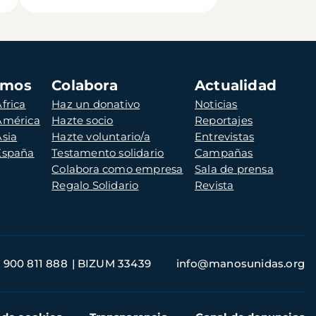
amos
Colabora
Actualidad
frica
Haz un donativo
Noticias
 América
Hazte socio
Reportajes
Asia
Hazte voluntario/a
Entrevistas
 España
Testamento solidario
Campañas
Colabora como empresa
Sala de prensa
Regalo Solidario
Revista
900 811 888
BIZUM 33439
info@manosunidas.org