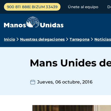
Pasar
Menú
900 811 888
BIZUM 33439
Únete al equipo
D
al
principal
contenido
principal
Ruta
Inicio
Nuestras delegaciones
Tarragona
Noticias
de
navegación
Mans Unides de
Jueves, 06 octubre, 2016