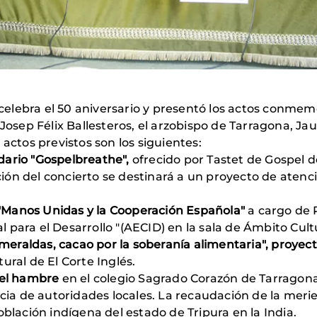
elebra el 50 aniversario y presentó los actos conmem
 Josep Félix Ballesteros, el arzobispo de Tarragona, J
 actos previstos son los siguientes:
lidario "Gospelbreathe",
ofrecido por Tastet de Gospel de
ión del concierto se destinará a un proyecto de atenc
a "Manos Unidas y la Cooperación Española"
a cargo de 
para el Desarrollo "(AECID) en la sala de Ámbito Cultu
Esmeraldas, cacao por la soberanía alimentaria", proyec
ural de El Corte Inglés.
del hambre
en el colegio Sagrado Corazón de Tarragona.
ncia de autoridades locales. La recaudación de la mer
oblación indígena del estado de Tripura en la India.