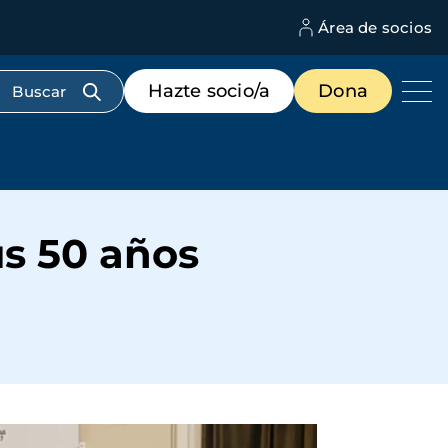
Área de socios
M
d
c
Menú
Hazte socio/a
Dona
d
de
us
destacados
cabecera
s 50 años