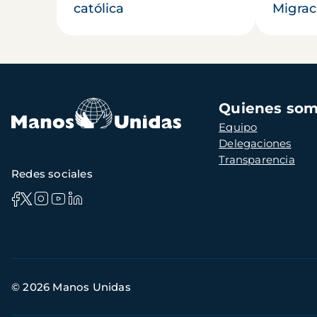
católica
Migrac
Navegación
Quienes so
principal
Equipo
Delegaciones
Transparencia
Redes sociales
Información
© 2026 Manos Unidas
de
contacto