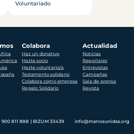
Voluntariado
amos
Colabora
Actualidad
frica
Haz un donativo
Noticias
 América
Hazte socio
Reportajes
Asia
Hazte voluntario/a
Entrevistas
 España
Testamento solidario
Campañas
Colabora como empresa
Sala de prensa
Regalo Solidario
Revista
900 811 888
BIZUM 33439
info@manosunidas.org