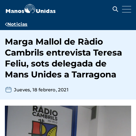
Pasar
al
contenido
principal
Ruta
Noticias
de
Marga Mallol de Ràdio
navegación
Cambrils entrevista Teresa
Feliu, sots delegada de
Mans Unides a Tarragona
Jueves, 18 febrero, 2021