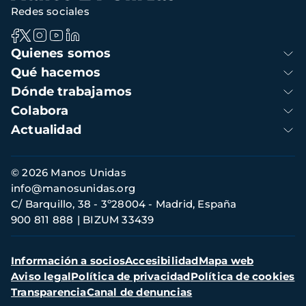
Redes sociales
Navegación
Quienes somos
principal
Qué hacemos
Dónde trabajamos
Colabora
Actualidad
Información
© 2026 Manos Unidas
de
info@manosunidas.org
contacto
C/ Barquillo, 38 - 3º28004 - Madrid, España
900 811 888
BIZUM 33439
Menú
Información a socios
Accesibilidad
Mapa web
secundario
Aviso legal
Política de privacidad
Política de cookies
Transparencia
Canal de denuncias