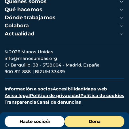
Navegación
Quienes somos
principal
Qué hacemos
Dónde trabajamos
Colabora
Actualidad
Información
© 2026 Manos Unidas
de
info@manosunidas.org
contacto
C/ Barquillo, 38 - 3º28004 - Madrid, España
900 811 888
BIZUM 33439
Menú
Información a socios
Accesibilidad
Mapa web
secundario
Aviso legal
Política de privacidad
Política de cookies
Transparencia
Canal de denuncias
Menú
Hazte socio/a
Dona
de