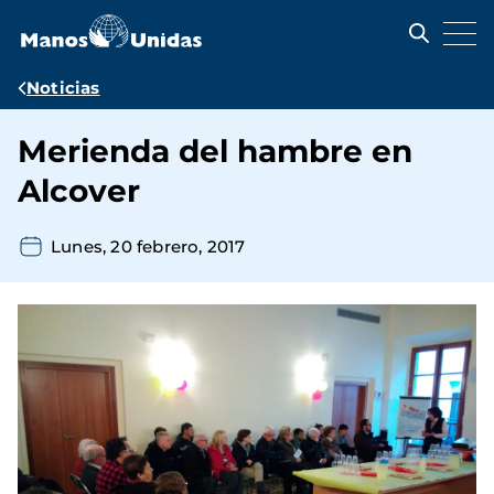
Pasar
al
contenido
principal
Ruta
Noticias
de
Merienda del hambre en
navegación
Alcover
Lunes, 20 febrero, 2017