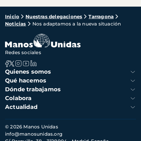
Ruta
Inicio
Nuestras delegaciones
Tarragona
Noticias
Nos adaptamos a la nueva situación
de
navegación
Redes sociales
Navegación
Quienes somos
principal
Qué hacemos
Dónde trabajamos
Colabora
Actualidad
Información
© 2026 Manos Unidas
de
info@manosunidas.org
contacto