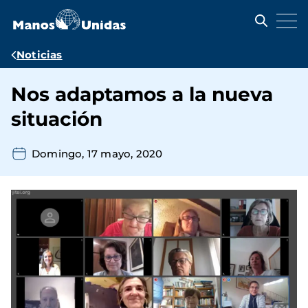
Pasar
al
contenido
principal
Ruta
Noticias
de
Nos adaptamos a la nueva
navegación
situación
Domingo, 17 mayo, 2020