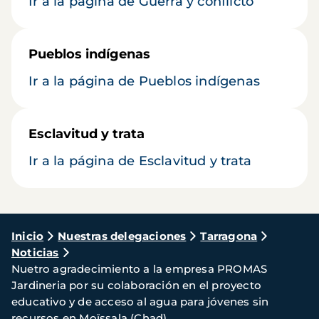
Ir a la página de Guerra y conflicto
Pueblos indígenas
Ir a la página de Pueblos indígenas
Esclavitud y trata
Ir a la página de Esclavitud y trata
Ruta
Inicio
Nuestras delegaciones
Tarragona
Noticias
de
Nuetro agradecimiento a la empresa PROMAS
navegación
Jardineria por su colaboración en el proyecto
educativo y de acceso al agua para jóvenes sin
recursos en Moïssala (Chad)