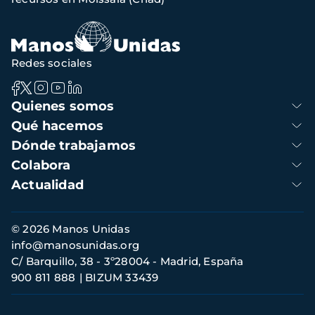
Redes sociales
Navegación
Quienes somos
principal
Qué hacemos
Dónde trabajamos
Colabora
Actualidad
Información
© 2026 Manos Unidas
de
info@manosunidas.org
contacto
C/ Barquillo, 38 - 3º28004 - Madrid, España
900 811 888
BIZUM 33439