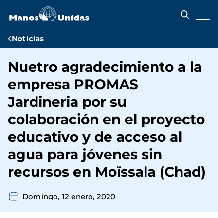
Pasar
al
contenido
principal
Ruta
Noticias
de
Nuetro agradecimiento a la
navegación
empresa PROMAS
Jardineria por su
colaboración en el proyecto
educativo y de acceso al
agua para jóvenes sin
recursos en Moïssala (Chad)
Domingo, 12 enero, 2020