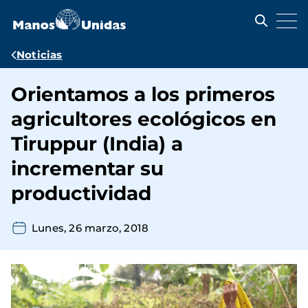
Pasar
al
contenido
principal
Ruta
Noticias
de
Orientamos a los primeros
navegación
agricultores ecológicos en
Tiruppur (India) a
incrementar su
productividad
Lunes, 26 marzo, 2018