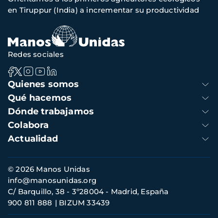
navegación
en Tiruppur (India) a incrementar su productividad
Redes sociales
Navegación
Quienes somos
principal
Qué hacemos
Dónde trabajamos
Colabora
Actualidad
Información
© 2026 Manos Unidas
de
info@manosunidas.org
contacto
C/ Barquillo, 38 - 3º28004 - Madrid, España
900 811 888
BIZUM 33439