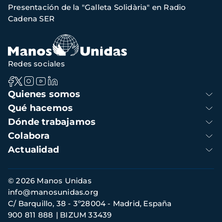
Presentación de la "Galleta Solidària" en Radio
navegación
Cadena SER
Redes sociales
Navegación
Quienes somos
principal
Qué hacemos
Dónde trabajamos
Colabora
Actualidad
Información
© 2026 Manos Unidas
de
info@manosunidas.org
contacto
C/ Barquillo, 38 - 3º28004 - Madrid, España
900 811 888
BIZUM 33439