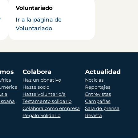
Voluntariado
y
Ir a la página de
Voluntariado
amos
Colabora
Actualidad
frica
Haz un donativo
Noticias
 América
Hazte socio
Reportajes
Asia
Hazte voluntario/a
Entrevistas
 España
Testamento solidario
Campañas
Colabora como empresa
Sala de prensa
Regalo Solidario
Revista