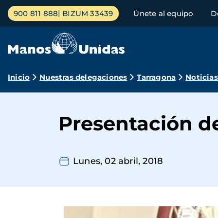
Pasar
Menú
900 811 888
BIZUM 33439
Únete al equipo
D
al
principal
contenido
principal
Ruta
Inicio
Nuestras delegaciones
Tarragona
Noticias
de
navegación
Presentación d
Lunes, 02 abril, 2018