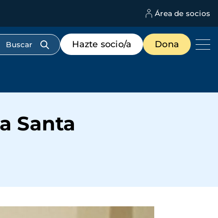
Área de socios
M
d
c
Menú
Hazte socio/a
Dona
d
de
us
destacados
cabecera
a Santa