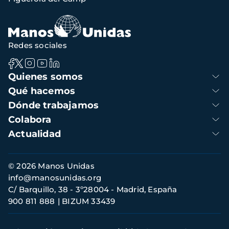
Redes sociales
Navegación
Quienes somos
principal
Qué hacemos
Dónde trabajamos
Colabora
Actualidad
Información
© 2026 Manos Unidas
de
info@manosunidas.org
contacto
C/ Barquillo, 38 - 3º28004 - Madrid, España
900 811 888
BIZUM 33439