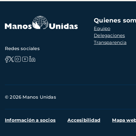
Navegación
Quienes so
principal
Equipo
Delegaciones
Transparencia
Redes sociales
Información
© 2026 Manos Unidas
de
contacto
Menú
Información a socios
Accesibilidad
Mapa we
secundario