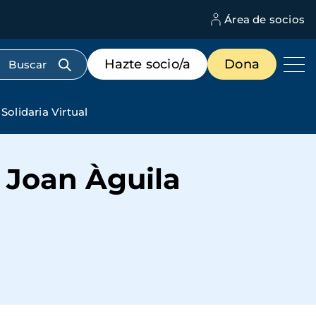
Área de socios
M
d
c
Menú
Hazte socio/a
Dona
d
de
us
destacados
cabecera
Solidaria Virtual
. Joan Àguila