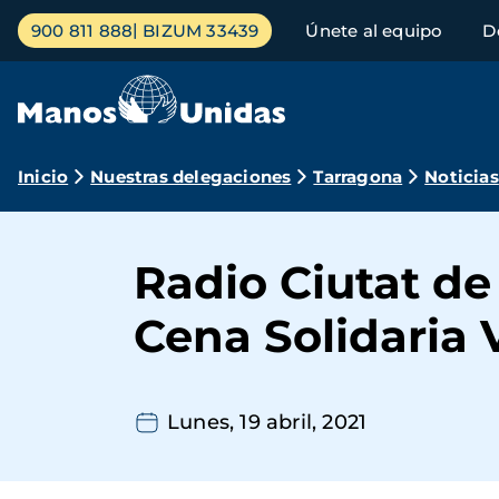
Pasar
Menú
900 811 888
BIZUM 33439
Únete al equipo
D
al
principal
contenido
principal
Ruta
Inicio
Nuestras delegaciones
Tarragona
Noticias
de
navegación
Radio Ciutat de
Cena Solidaria 
Lunes, 19 abril, 2021