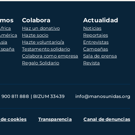
amos
Colabora
Actualidad
frica
Haz un donativo
Noticias
 América
Hazte socio
Reportajes
Asia
Hazte voluntario/a
Entrevistas
 España
Testamento solidario
Campañas
Colabora como empresa
Sala de prensa
Regalo Solidario
Revista
900 811 888
BIZUM 33439
info@manosunidas.org
 de cookies
Transparencia
Canal de denuncias