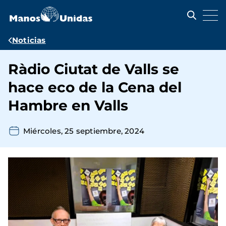
Pasar
al
contenido
principal
Ruta
Noticias
de
Ràdio Ciutat de Valls se
navegación
hace eco de la Cena del
Hambre en Valls
Miércoles, 25 septiembre, 2024