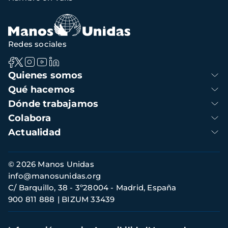
Redes sociales
Navegación
Quienes somos
principal
Qué hacemos
Dónde trabajamos
Colabora
Actualidad
Información
© 2026 Manos Unidas
de
info@manosunidas.org
contacto
C/ Barquillo, 38 - 3º28004 - Madrid, España
900 811 888
BIZUM 33439