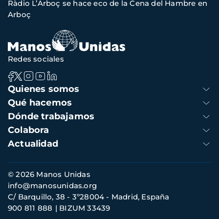
Ràdio L’Arboç se hace eco de la Cena del Hambre en
navegación
Arboç
Redes sociales
Navegación
Quienes somos
principal
Qué hacemos
Dónde trabajamos
Colabora
Actualidad
Información
© 2026 Manos Unidas
de
info@manosunidas.org
contacto
C/ Barquillo, 38 - 3º28004 - Madrid, España
900 811 888
BIZUM 33439