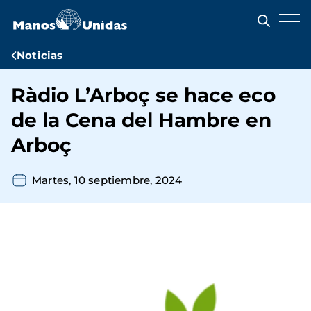
Pasar
al
contenido
principal
Ruta
Noticias
de
Ràdio L’Arboç se hace eco
navegación
de la Cena del Hambre en
Arboç
Martes, 10 septiembre, 2024