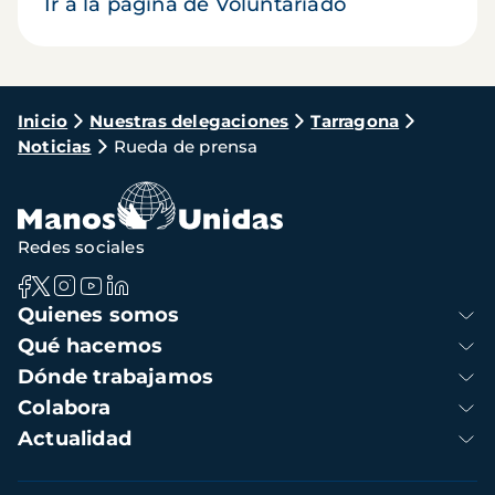
Ir a la página de Voluntariado
Ruta
Inicio
Nuestras delegaciones
Tarragona
Noticias
Rueda de prensa
de
navegación
Redes sociales
Navegación
Quienes somos
principal
Qué hacemos
Dónde trabajamos
Colabora
Actualidad