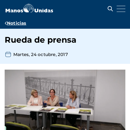
Pasar
al
contenido
principal
Ruta
Noticias
de
Rueda de prensa
navegación
Martes, 24 octubre, 2017