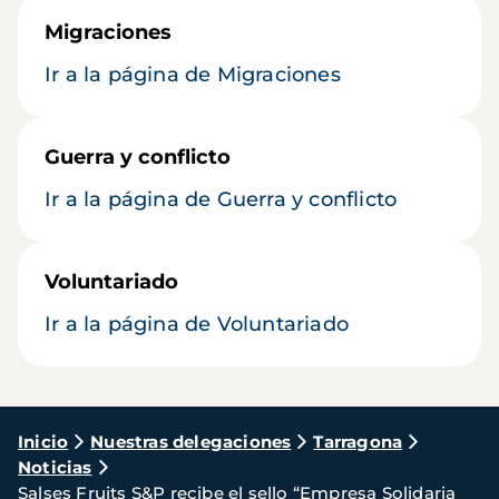
Migraciones
Ir a la página de Migraciones
Guerra y conflicto
Ir a la página de Guerra y conflicto
Voluntariado
Ir a la página de Voluntariado
Ruta
Inicio
Nuestras delegaciones
Tarragona
Noticias
de
Salses Fruits S&P recibe el sello “Empresa Solidaria