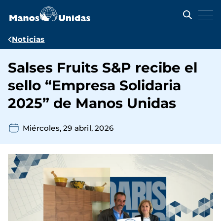
Pasar
al
contenido
principal
Ruta
Noticias
de
Salses Fruits S&P recibe el
navegación
sello “Empresa Solidaria
2025” de Manos Unidas
Miércoles, 29 abril, 2026