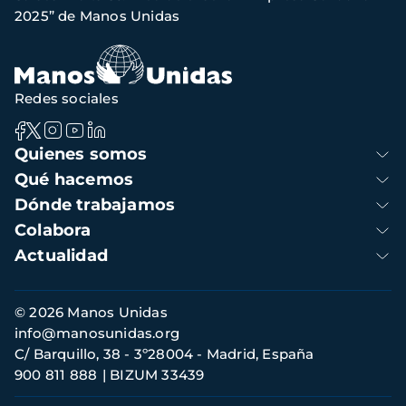
navegación
2025” de Manos Unidas
Redes sociales
Navegación
Quienes somos
principal
Qué hacemos
Dónde trabajamos
Colabora
Actualidad
Información
© 2026 Manos Unidas
de
info@manosunidas.org
contacto
C/ Barquillo, 38 - 3º28004 - Madrid, España
900 811 888
BIZUM 33439