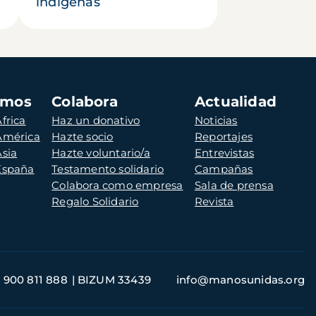
indígenas
amos
Colabora
Actualidad
frica
Haz un donativo
Noticias
 América
Hazte socio
Reportajes
Asia
Hazte voluntario/a
Entrevistas
 España
Testamento solidario
Campañas
Colabora como empresa
Sala de prensa
Regalo Solidario
Revista
900 811 888
BIZUM 33439
info@manosunidas.org