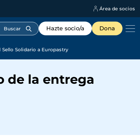
Área de socios
M
d
c
Menú
Hazte socio/a
Dona
d
de
us
destacados
cabecera
Sello Solidario a Europastry
 de la entrega