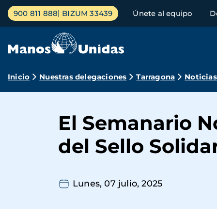
Pasar
Menú
900 811 888
BIZUM 33439
Únete al equipo
D
al
principal
contenido
principal
Ruta
Inicio
Nuestras delegaciones
Tarragona
Noticias
de
navegación
El Semanario N
del Sello Solida
Lunes, 07 julio, 2025