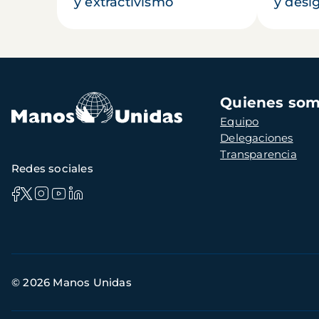
y extractivismo
y desi
Navegación
Quienes so
principal
Equipo
Delegaciones
Transparencia
Redes sociales
Información
© 2026 Manos Unidas
de
contacto