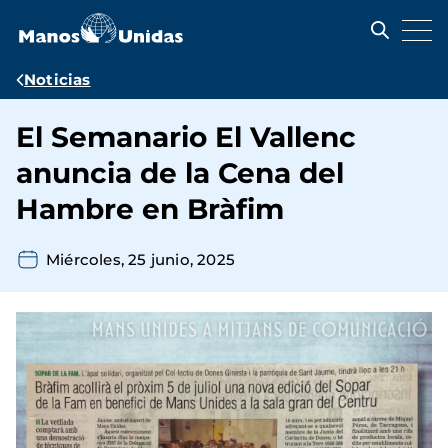
Pasar
al
contenido
principal
Ruta
Noticias
de
El Semanario El Vallenc
navegación
anuncia de la Cena del
Hambre en Bràfim
Miércoles, 25 junio, 2025