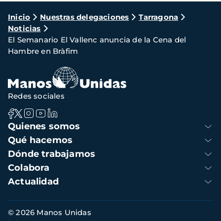
Ruta
Inicio
Nuestras delegaciones
Tarragona
Noticias
de
El Semanario El Vallenc anuncia de la Cena del
navegación
Hambre en Bràfim
Redes sociales
Navegación
Quienes somos
principal
Qué hacemos
Dónde trabajamos
Colabora
Actualidad
Información
© 2026 Manos Unidas
de