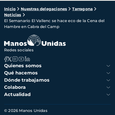
Ruta
Inicio
Nuestras delegaciones
Tarragona
Noticias
de
El Semanario El Vallenc se hace eco de la Cena del
navegación
Hambre en Cabra del Camp
Redes sociales
Navegación
Quienes somos
principal
Qué hacemos
Dónde trabajamos
Colabora
Actualidad
Información
© 2026 Manos Unidas
de