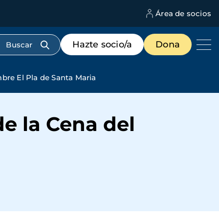
Área de socios
M
d
c
Menú
Hazte socio/a
Dona
d
de
us
destacados
cabecera
bre El Pla de Santa Maria
de la Cena del