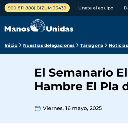
Pasar
Menú
900 811 888
BIZUM 33439
Únete al equipo
D
al
principal
contenido
principal
Ruta
Inicio
Nuestras delegaciones
Tarragona
Noticias
de
navegación
El Semanario El
Hambre El Pla 
Viernes, 16 mayo, 2025