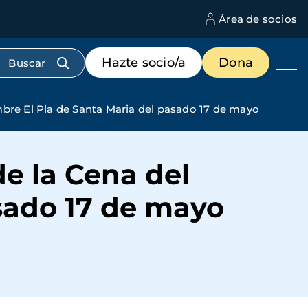
Área de socios
M
d
c
Menú
Hazte socio/a
Dona
d
de
us
destacados
cabecera
mbre El Pla de Santa Maria del pasado 17 de mayo
de la Cena del
sado 17 de mayo