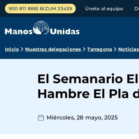
Pasar
Menú
900 811 888
BIZUM 33439
Únete al equipo
D
al
principal
contenido
principal
Ruta
Inicio
Nuestras delegaciones
Tarragona
Noticias
de
navegación
El Semanario El
Hambre El Pla 
Miércoles, 28 mayo, 2025