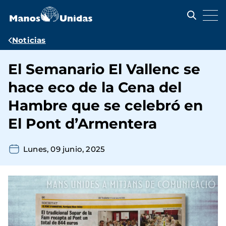
Pasar
al
contenido
principal
Ruta
Noticias
de
El Semanario El Vallenc se
navegación
hace eco de la Cena del
Hambre que se celebró en
El Pont d’Armentera
Lunes, 09 junio, 2025