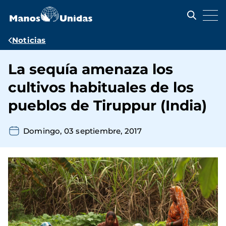
Pasar
al
contenido
principal
Ruta
Noticias
de
La sequía amenaza los
navegación
cultivos habituales de los
pueblos de Tiruppur (India)
Domingo, 03 septiembre, 2017