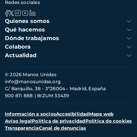
Redes sociales
Navegación
Quienes somos
principal
Qué hacemos
Dónde trabajamos
Colabora
Actualidad
Información
© 2026 Manos Unidas
de
info@manosunidas.org
contacto
C/ Barquillo, 38 - 3º28004 - Madrid, España
900 811 888
BIZUM 33439
Menú
Información a socios
Accesibilidad
Mapa web
secundario
Aviso legal
Política de privacidad
Política de cookies
Transparencia
Canal de denuncias