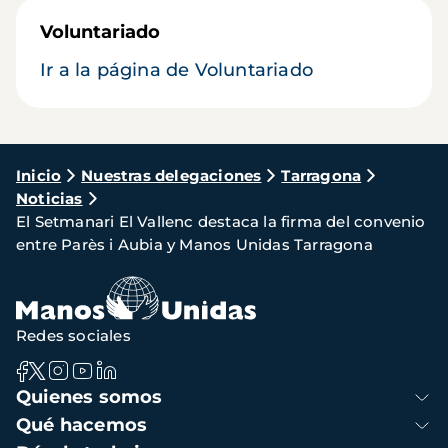
Voluntariado
Ir a la página de Voluntariado
Ruta
Inicio
Nuestras delegaciones
Tarragona
Noticias
de
El Setmanari El Vallenc destaca la firma del convenio
navegación
entre Parès i Aubia y Manos Unidas Tarragona
Redes sociales
Navegación
Quienes somos
principal
Qué hacemos