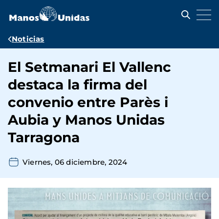
Pasar
al
contenido
principal
Ruta
Noticias
de
El Setmanari El Vallenc
navegación
destaca la firma del
convenio entre Parès i
Aubia y Manos Unidas
Tarragona
Viernes, 06 diciembre, 2024