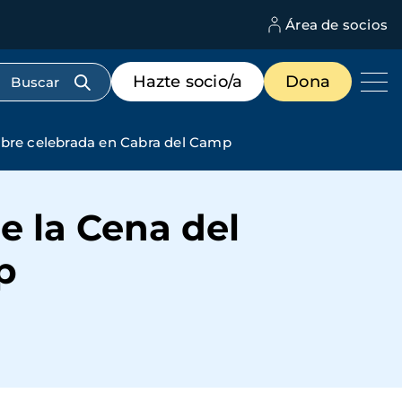
Área de socios
M
d
c
Menú
Hazte socio/a
Dona
d
de
us
destacados
cabecera
mbre celebrada en Cabra del Camp
e la Cena del
p