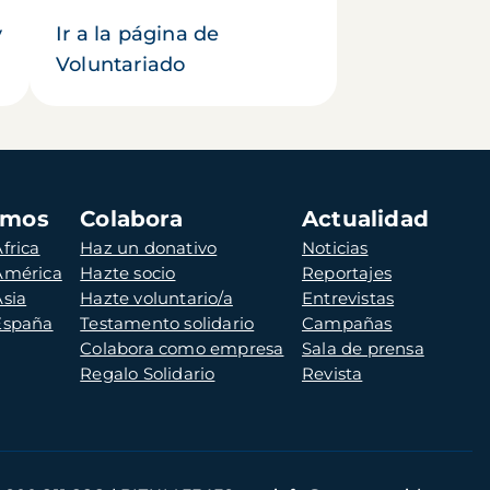
y
Ir a la página de
Voluntariado
amos
Colabora
Actualidad
frica
Haz un donativo
Noticias
 América
Hazte socio
Reportajes
Asia
Hazte voluntario/a
Entrevistas
 España
Testamento solidario
Campañas
Colabora como empresa
Sala de prensa
Regalo Solidario
Revista