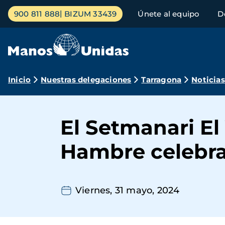
Pasar
Menú
900 811 888
BIZUM 33439
Únete al equipo
D
al
principal
contenido
principal
Ruta
Inicio
Nuestras delegaciones
Tarragona
Noticias
de
navegación
El Setmanari El
Hambre celebra
Viernes, 31 mayo, 2024