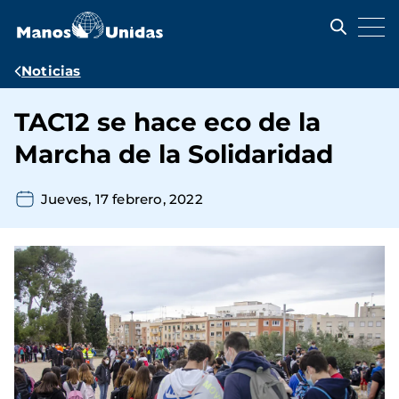
Pasar
al
contenido
principal
Ruta
Noticias
de
TAC12 se hace eco de la
navegación
Marcha de la Solidaridad
Jueves, 17 febrero, 2022