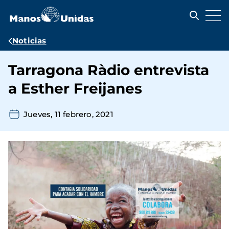
Pasar
al
contenido
principal
Ruta
Noticias
de
Tarragona Ràdio entrevista
navegación
a Esther Freijanes
Jueves, 11 febrero, 2021