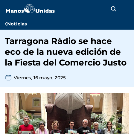
Pasar
al
contenido
principal
Ruta
Noticias
de
Tarragona Ràdio se hace
navegación
eco de la nueva edición de
la Fiesta del Comercio Justo
Viernes, 16 mayo, 2025