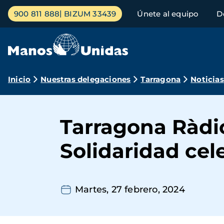
Pasar
Menú
900 811 888
BIZUM 33439
Únete al equipo
D
al
principal
contenido
principal
Ruta
Inicio
Nuestras delegaciones
Tarragona
Noticias
de
navegación
Tarragona Ràdio
Solidaridad cel
Martes, 27 febrero, 2024