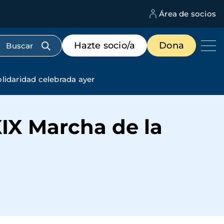
Área de socios
M
d
c
Menú
Hazte socio/a
Dona
d
de
us
destacados
cabecera
lidaridad celebrada ayer
XIX Marcha de la