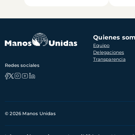
Navegación
Quienes so
principal
Equipo
Delegaciones
Transparencia
Redes sociales
Información
© 2026 Manos Unidas
de
contacto