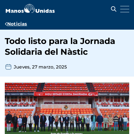
Pasar
al
contenido
principal
Ruta
Noticias
de
Todo listo para la Jornada
navegación
Solidaria del Nàstic
Jueves, 27 marzo, 2025