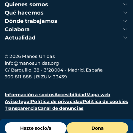
Navegación
Quienes somos
principal
Qué hacemos
Dónde trabajamos
Colabora
Actualidad
Información
© 2026 Manos Unidas
de
info@manosunidas.org
contacto
C/ Barquillo, 38 - 3º28004 - Madrid, España
900 811 888
BIZUM 33439
Menú
Información a socios
Accesibilidad
Mapa web
secundario
Aviso legal
Política de privacidad
Política de cookies
Transparencia
Canal de denuncias
Menú
Hazte socio/a
Dona
de