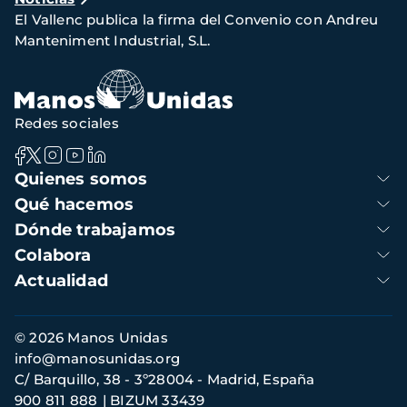
de
El Vallenc publica la firma del Convenio con Andreu
navegación
Manteniment Industrial, S.L.
Redes sociales
Navegación
Quienes somos
principal
Qué hacemos
Dónde trabajamos
Colabora
Actualidad
Información
© 2026 Manos Unidas
de
info@manosunidas.org
contacto
C/ Barquillo, 38 - 3º28004 - Madrid, España
900 811 888
BIZUM 33439