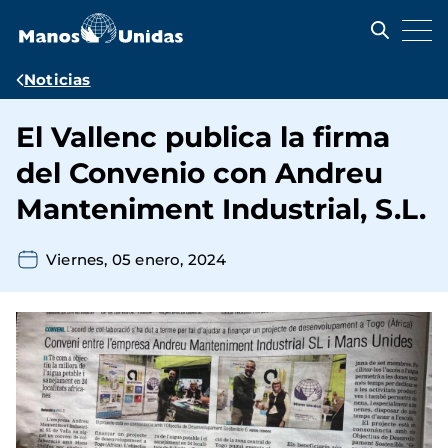
Pasar
al
contenido
principal
Ruta
Noticias
de
El Vallenc publica la firma
navegación
del Convenio con Andreu
Manteniment Industrial, S.L.
Viernes, 05 enero, 2024