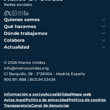
Redes sociales
Navegación
Quienes somos
principal
Qué hacemos
Dónde trabajamos
Colabora
Actualidad
Información
© 2026 Manos Unidas
de
info@manosunidas.org
contacto
C/ Barquillo, 38 - 3º28004 - Madrid, España
900 811 888
BIZUM 33439
Menú
Información a socios
Accesibilidad
Mapa web
secundario
Aviso legal
Política de privacidad
Política de cookies
Transparencia
Canal de denuncias