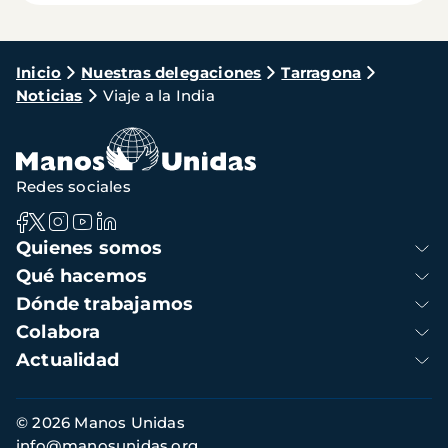
Ruta
Inicio
Nuestras delegaciones
Tarragona
Noticias
Viaje a la India
de
navegación
Redes sociales
Navegación
Quienes somos
principal
Qué hacemos
Dónde trabajamos
Colabora
Actualidad
Información
© 2026 Manos Unidas
de
info@manosunidas.org