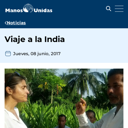
Pasar
al
contenido
principal
Ruta
Noticias
de
Viaje a la India
navegación
Jueves, 08 junio, 2017