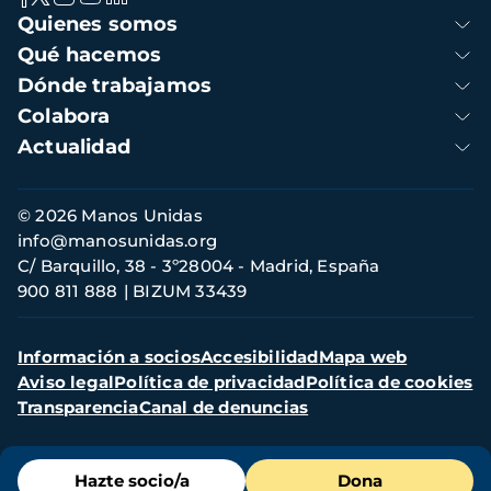
Navegación
Quienes somos
principal
Qué hacemos
Dónde trabajamos
Colabora
Actualidad
Información
© 2026 Manos Unidas
de
info@manosunidas.org
contacto
C/ Barquillo, 38 - 3º28004 - Madrid, España
900 811 888
BIZUM 33439
Menú
Información a socios
Accesibilidad
Mapa web
secundario
Aviso legal
Política de privacidad
Política de cookies
Transparencia
Canal de denuncias
Menú
Hazte socio/a
Dona
de